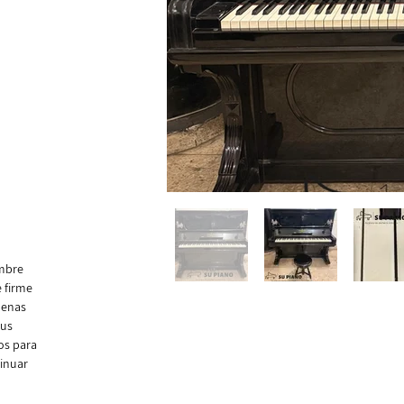
imbre
e firme
uenas
sus
hos para
inuar