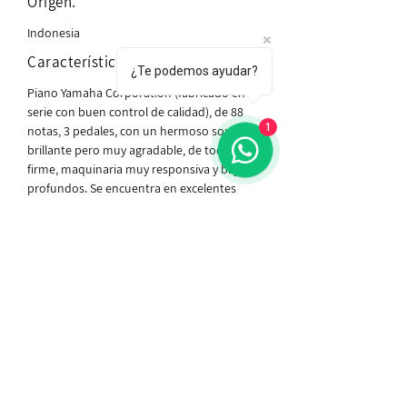
Origen.
Indonesia
Características.
¿Te podemos ayudar?
Piano Yamaha Corporation (fabricado en
serie con buen control de calidad), de 88
1
notas, 3 pedales, con un hermoso sonido
brillante pero muy agradable, de toque
firme, maquinaria muy responsiva y bajos
profundos. Se encuentra en excelentes
condiciones generales y listo para ser
estrenado.
Incluido con el piano.
Banca sencilla, traslado a planta baja dentro
de CDMX y afinación.
MÁS INFORMACIÓN