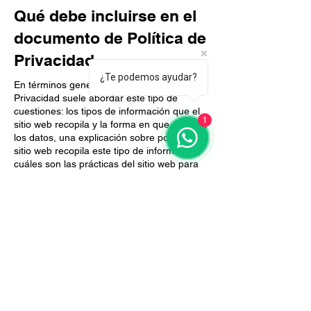
Qué debe incluirse en el
documento de Política de
Privacidad
¿Te podemos ayudar?
En términos generales, una Política de
Privacidad suele abordar este tipo de
cuestiones: los tipos de información que el
1
sitio web recopila y la forma en que recopila
los datos, una explicación sobre por qué el
sitio web recopila este tipo de información,
cuáles son las prácticas del sitio web para
compartir la información con terceros, las
formas en que tus visitantes y clientes
pueden ejercer sus derechos de acuerdo
con la legislación de privacidad pertinente,
las prácticas específicas relacionadas con la
recopilación de datos de menores y mucho
más.
Para obtener más información, lee nuestro
artículo
Cómo crear una Política de
Privacidad
.